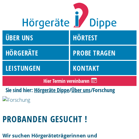
ÜBER UNS
HÖRTEST
HÖRGERÄTE
PROBE TRAGEN
LEISTUNGEN
KONTAKT
Hier Termin vereinbaren
Sie sind hier:
Hörgeräte Dippe
/
Über uns
/
Forschung
PROBANDEN GESUCHT !
Wir suchen Hörgeräteträgerinnen und